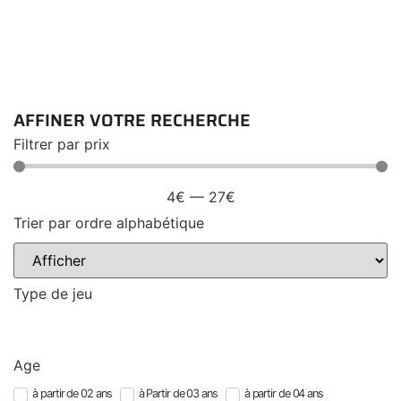
AFFINER VOTRE RECHERCHE
Filtrer par prix
4
€
—
27
€
Trier par ordre alphabétique
Type de jeu
Trier
Age
à partir de 02 ans
à Partir de 03 ans
à partir de 04 ans