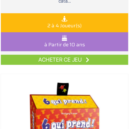
cata...
2 à 4 Joueur(s)
à Partir de 10 ans
ACHETER CE JEU