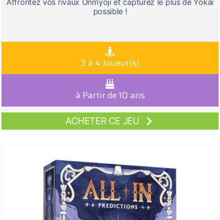
Affrontez vos rivaux Onmyoji et capturez le plus de Yokai
possible !
3 à 4 Joueur(s)
à Partir de 10 ans
ACHETER CE JEU