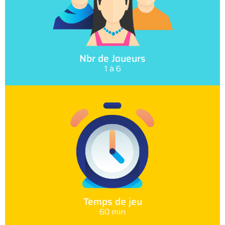
Nbr de Joueurs
1 à 6
Temps de jeu
60 min