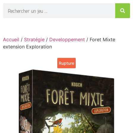
Accueil
/
Stratégie
/
Developpement
/ Foret Mixte
extension Exploration
Rupture