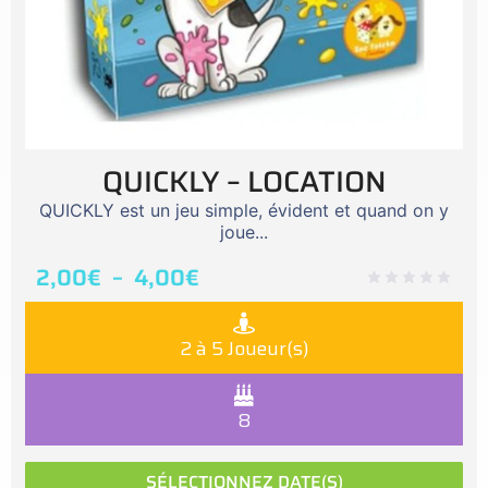
QUICKLY – LOCATION
QUICKLY est un jeu simple, évident et quand on y
joue...
2,00
€
–
4,00
€
2 à 5 Joueur(s)
8
SÉLECTIONNEZ DATE(S)