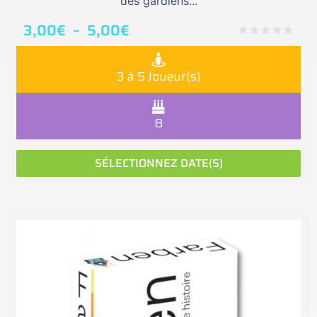
des gardiens...
3,00
€
–
5,00
€
3 à 5 Joueur(s)
8
SÉLECTIONNEZ DATE(S)