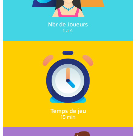
Nbr de Joueurs
1 à 4
Temps de jeu
15 min