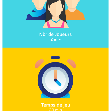
Nbr de Joueurs
2 et +
Temps de jeu
20 min