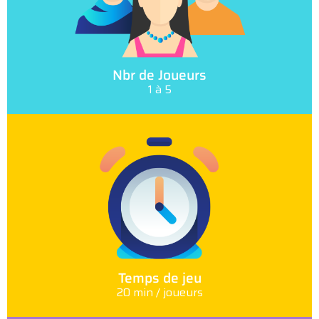
Nbr de Joueurs
1 à 5
Temps de jeu
20 min / joueurs