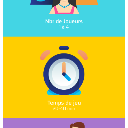
Nbr de Joueurs
1 à 4
Temps de jeu
20-40 min