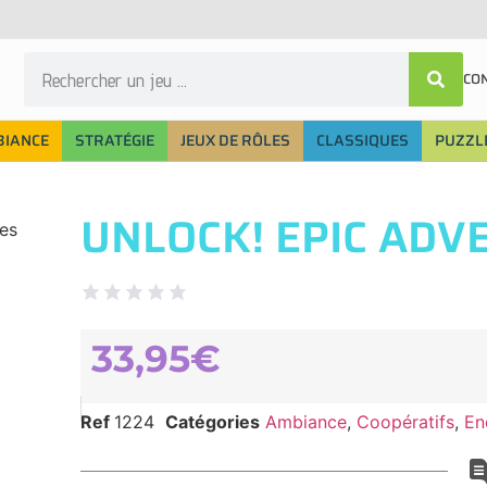
CO
IANCE
STRATÉGIE
JEUX DE RÔLES
CLASSIQUES
PUZZLE
UNLOCK! EPIC ADV
es
33,95
€
Ref
1224
Catégories
Ambiance
,
Coopératifs
,
En