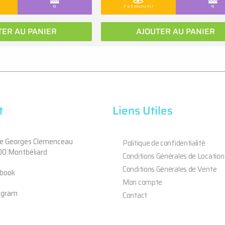
8
2 à 5 Joueur(s)
8
TER AU PANIER
AJOUTER AU PANIER
t
Liens Utiles
ue Georges Clemenceau
Politique de confidentialité
0 Montbéliard
Conditions Générales de Location
Conditions Générales de Vente
book
Mon compte
agram
Contact