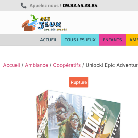
Appelez nous !
09.82.45.28.84
ACCUEIL
TOUS LES JEUX
ENFANTS
AMB
Accueil
/
Ambiance
/
Coopératifs
/ Unlock! Epic Adventur
Rupture