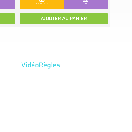
2 à 4 Joueur(s)
10
AJOUTER AU PANIER
VidéoRègles