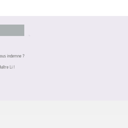
-vous indemne ?
ître Li !