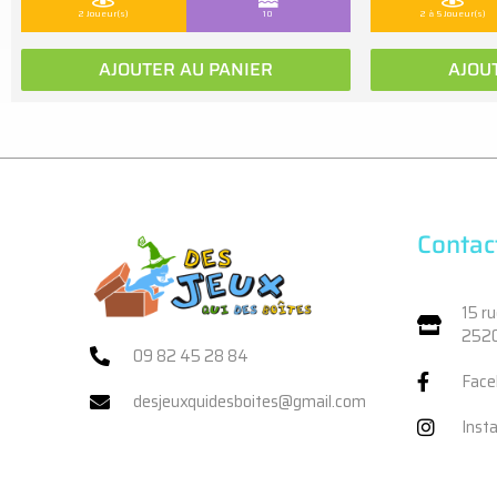
2 Joueur(s)
10
2 à 5 Joueur(s)
AJOUTER AU PANIER
AJOU
Contac
15 r
2520
09 82 45 28 84
Face
desjeuxquidesboites@gmail.com
Inst