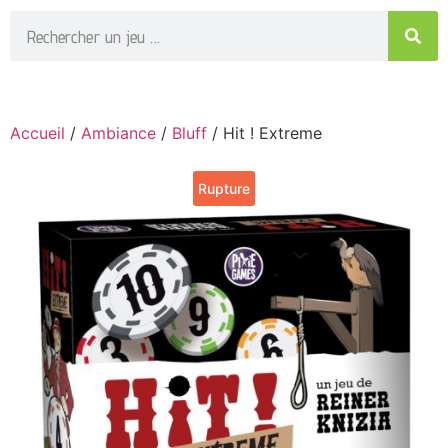
Accueil
/
Ambiance
/
Bluff
/ Hit ! Extreme
Rupture