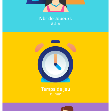
Nbr de Joueurs
2 à 5
Temps de jeu
15 min